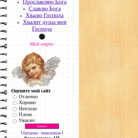
Прославляю Бога
Славлю Бога
Хвалю Господа
Хвалит душа моя
Господа
Мой опрос
Оцените мой сайт
Отлично
Хорошо
Неплохо
Плохо
Ужасно
[
·
]
Результаты
Архив опросов