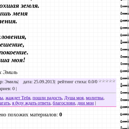
охшая земля.
лышь меня
ления.
ловения,
ешение,
покоение.
уша моя!
к Эмиль
р: Эмиль
|
дата: 25.09.2013
|
рейтинг стиха:
0.0
/
0
риев: 0 |
вы
,
жаждет Тебя
,
пошли радость
,
Душа моя
,
молитвы
,
агать
,
я буду ждать ответа
,
благослови
,
дни мои
|
но похожих материалов:
0