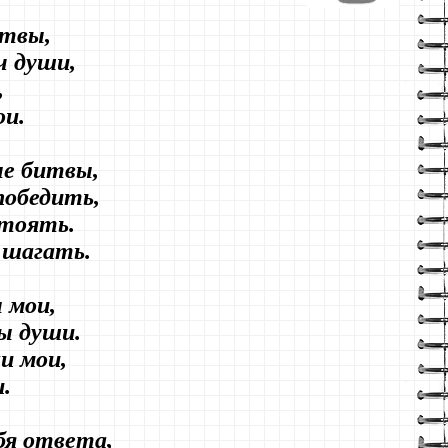
итвы,
ч души,
,
и.
ые битвы,
победить,
стоять.
 шагать.
 мои,
ы души.
и мои,
.
бя ответа,