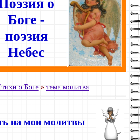
Поэзия о
Боге -
поэзия
Небес
тихи о Боге
»
тема молитва
ть на мои молитвы