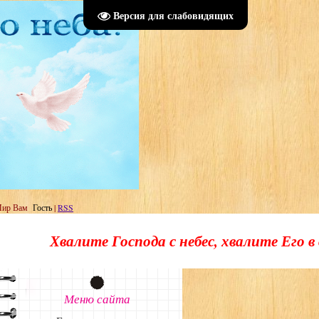
Версия для слабовидящих
р Вам
Гость
|
RSS
ите Господа с небес, хвалите Его в вышних.Хвал
Меню сайта