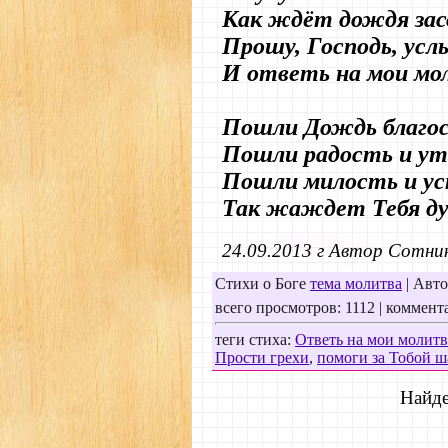
Как ждёт дождя зас
Прошу, Господь, ус
И ответь на мои мо
Пошли Дождь благос
Пошли радость и ут
Пошли милость и ус
Так жаждет Тебя д
24.09.2013 г Автор Сотни
Стихи о Боге
тема молитва
| Авто
всего просмотров: 1112 | коммента
теги стиха:
Ответь на мои молит
Прости грехи
,
помоги за Тобой ш
Найде