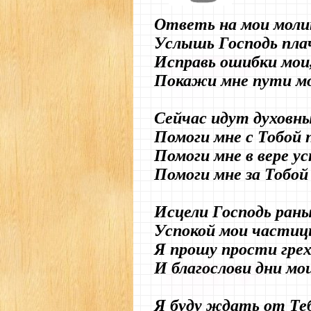
Ответь на мои мол
Услышь Господь пла
Исправь ошибки мои
Покажи мне пути мо
Сейчас идут духовн
Помоги мне с Тобой 
Помоги мне в вере у
Помоги мне за Тобой
Исцели Господь раны
Успокой мои частиц
Я прошу прости грех
И благослови дни мои
Я буду ждать от Те