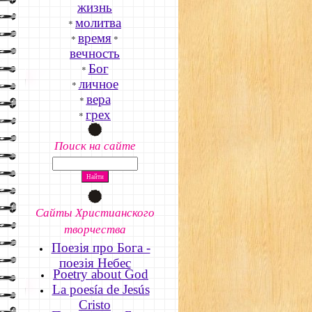
жизнь
молитва
*
время
*
*
вечность
Бог
*
личное
*
вера
*
грех
*
Поиск на сайте
Сайты Христианского
творчества
Поезія про Бога -
поезія Небес
Poetry about God
La poesía de Jesús
Cristo