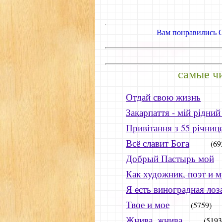
Вам понравились 
.
самые ч
Отдай свою жизнь
Закарпаття - мій рідний
Привітання з 55 річниц
Всё славит Бога
(69
Добрый Пастырь мой
Как художник, поэт и 
Я есть виноградная ло
Твое и мое
(5759)
Жнива, жнива
(5193