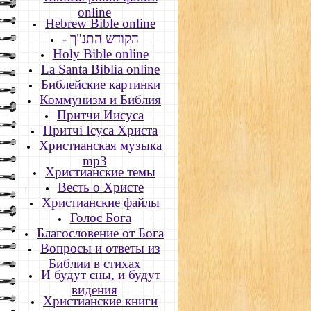
online
Hebrew Bible online
- הקודש התנ"ך
Holy Bible online
La Santa Biblia online
Библейские картинки
Коммунизм и Библия
Притчи Иисуса
Притчі Ісуса Христа
Христианская музыка
mp3
Христианские темы
Весть о Христе
Христианские файлы
Голос Бога
Благословение от Бога
Вопросы и ответы из
Библии в стихах
И будут сны, и будут
видения
Христианские книги