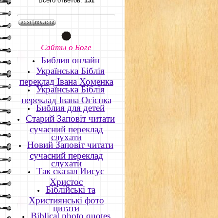
Всего ответов:
131
Сайты о Боге
Библия oнлайн
Українська Біблія
переклад Івана Хоменка
Українська Біблія
переклад Івана Огієнка
Библия для детей
Старий Заповіт читати
сучасний переклад
слухати
Новий Заповіт читати
сучасний переклад
слухати
Так сказал Иисус
Христос
Біблійські та
Християнські фото
цитати
Biblical photo quotes