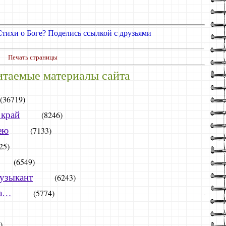
Стихи о Боге? Поделись ссылкой
с друзьями
Печать страницы
итаемые материалы сайта
(36719)
 край
(8246)
ею
(7133)
25)
(6549)
музыкант
(6243)
за…
(5774)
)