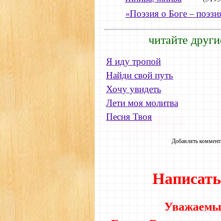
«Поэзия о Боге – поэзи
читайте други
Я иду тропой
Найди свой путь
Хочу увидеть
Лети моя молитва
Песня Твоя
Добавлять коммента
Написать
Уважаемые