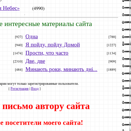
я Небес»
(4990)
.
е интересные материалы сайта
Одна
[927]
[788]
Я пойду, пойду Домой
[940]
[1227]
Прости, что часто
[1474]
[1134]
Две, две
[2310]
[909]
Минають роки, минають дні...
[484]
[1889]
рии могут только зарегистрированные пользователи.
[
Регистрация
|
Вход
]
 письмо автору сайта
 посетители моего сайта!