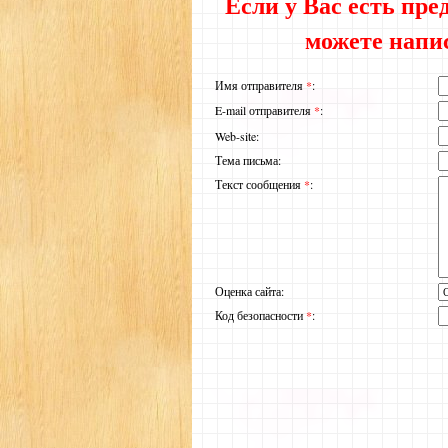
Если у Вас есть пр
можете напи
Имя отправителя
*
:
E-mail отправителя
*
:
Web-site:
Тема письма:
Текст сообщения
*
:
Оценка сайта:
Код безопасности
*
: