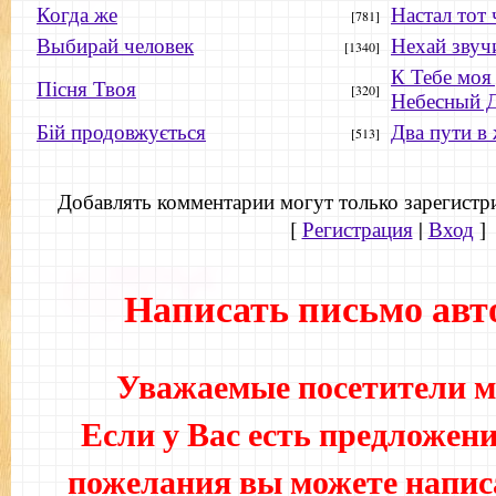
Когда же
Настал тот 
[781]
Выбирай человек
Нехай звуч
[1340]
К Тебе моя
Пісня Твоя
[320]
Небесный Д
Бій продовжується
Два пути в
[513]
Добавлять комментарии могут только зарегистр
[
Регистрация
|
Вход
]
Написать письмо авт
Уважаемые посетители мо
Если у Вас есть предложени
пожелания вы можете напис