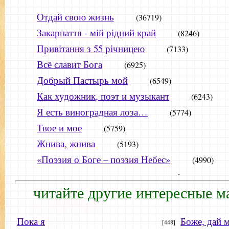
Отдай свою жизнь
(36719)
Закарпаття - мій рідний край
(8246)
Привітання з 55 річницею
(7133)
Всё славит Бога
(6925)
Добрый Пастырь мой
(6549)
Как художник, поэт и музыкант
(6243)
Я есть виноградная лоза…
(5774)
Твое и мое
(5759)
Жнива, жнива
(5193)
«Поэзия о Боге – поэзия Небес»
(4990)
.
читайте другие интересные м
Пока я
Боже, дай 
[448]