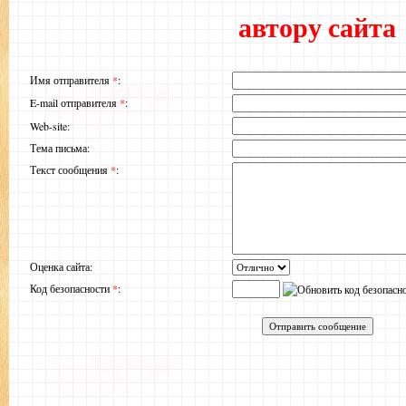
автору сайта
Имя отправителя
*
:
E-mail отправителя
*
:
Web-site:
Тема письма:
Текст сообщения
*
:
Оценка сайта:
Код безопасности
*
: