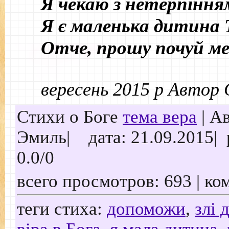
Я чекаю з нетерпінням
Я є маленька дитина 
Отче, прошу почуй ме
вересень 2015 р Автор
Стихи о Боге
тема вера
| А
Эмиль
|
дата: 21.09.2015
|
0.0
/
0
всего просмотров: 693 | ко
теги стиха:
допоможи
,
злі 