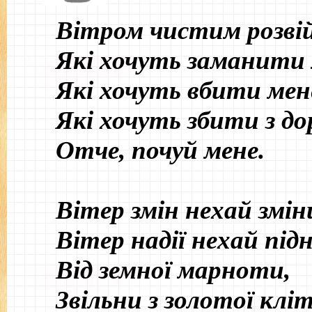
Вітром чистим розвій 
Які хочуть заманити 
Які хочуть вбити мен
Які хочуть збити з до
Отче, почуй мене.
Вітер змін нехай змін
Вітер надії нехай підн
Від земної марноти,
Звільни з золотої клі