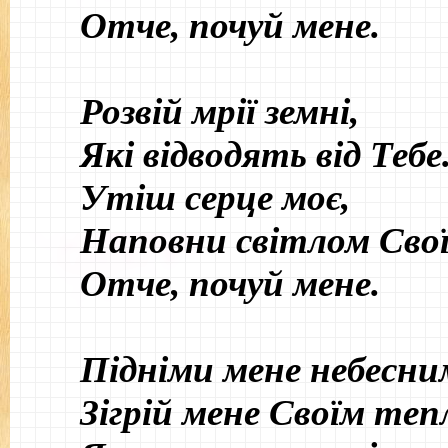
Отче, почуй мене.
Розвій мрії земні,
Які відводять від Тебе
Утіш серце моє,
Наповни світлом Свої
Отче, почуй мене.
Підніми мене небесни
Зігрій мене Своїм теп