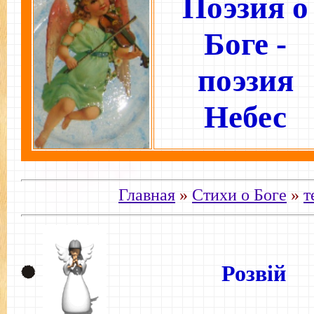
Поэзия о
Боге -
поэзия
Небес
Главная
»
Стихи о Боге
»
т
Розвій