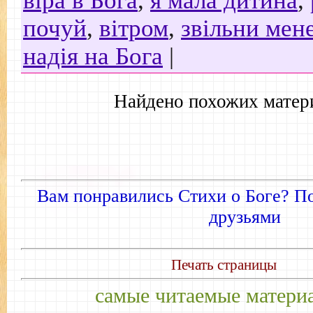
віра в Бога
,
я мала дитина
,
почуй
,
вітром
,
звільни мен
надія на Бога
|
Найдено похожих матер
Вам понравились Стихи о Боге? П
друзьями
.
Печать страницы
самые читаемые матери